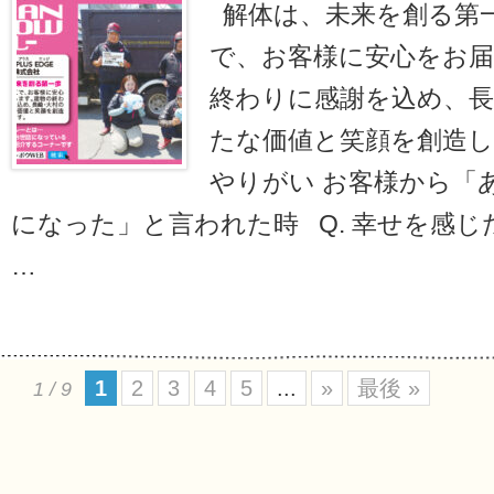
解体は、未来を創る第
で、お客様に安心をお
終わりに感謝を込め、長
たな価値と笑顔を創造し
やりがい お客様から「
になった」と言われた時 Q. 幸せを感じ
…
1
2
3
4
5
...
»
最後 »
1 / 9