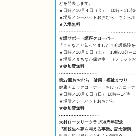
どを発表します。
★日時／10月４日（金） 10時～11時3
★場所／シーハットおおむら さくらホ
★入場無料
介護サポート講座
クローバー
「こんなこと知ってました？介護保険を
★日時／10月５日（土）
10時30分～
★場所／まちなか保健室
（プラットお
★参加費無料
第27回おおむら
健康・福祉まつり
健康チェックコーナー、ちびっこコーナ
★日時／10月６日（日） 10時～14時
★場所／シーハットおおむら
★参加費無料
大村ロータリークラブ60周年記念
〝高校生へ夢を与える事業〟記念講演