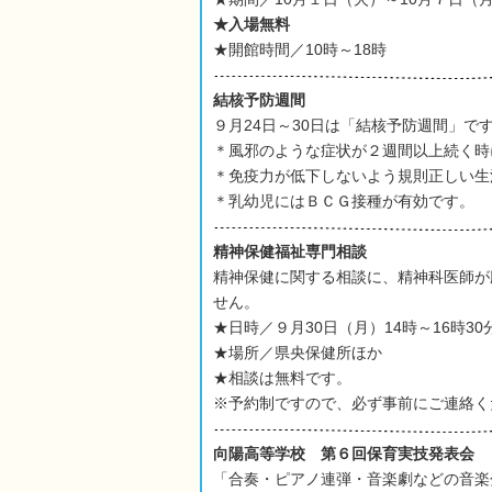
★入場無料
★開館時間／10時～18時
結核予防週間
９月24日～30日は「結核予防週間」で
＊風邪のような症状が２週間以上続く時
＊免疫力が低下しないよう規則正しい生
＊乳幼児にはＢＣＧ接種が有効です。
精神保健福祉専門相談
精神保健に関する相談に、精神科医師が
せん。
★日時／９月30日（月）14時～16時30
★場所／県央保健所ほか
★相談は無料です。
※予約制ですので、必ず事前にご連絡く
向陽高等学校 第６回保育実技発表会
「合奏・ピアノ連弾・音楽劇などの音楽