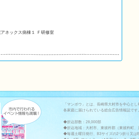
院アネックス病棟１ Ｆ研修室
「マンボウ」とは、長崎県大村市を中心とし
各家庭に届けられている総合広告情報誌です
◆折込部数：28,000部
◆折込地域：大村市、東彼杵郡（東彼杵町、
◆毎週土曜日発行、B3サイズの2つ折り又は