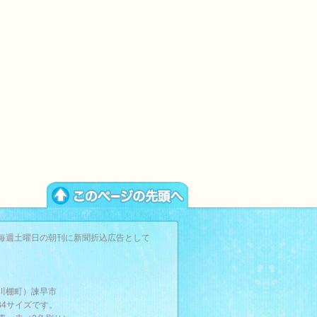
毎週土曜日の朝刊に新聞折込広告として
。
川棚町）諫早市
B4サイズです。