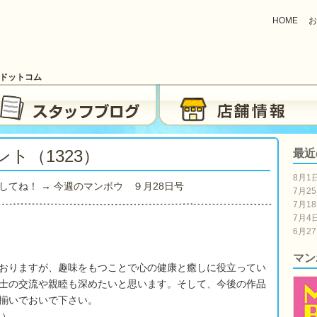
HOME
お
ブドットコム
ト（1323）
最近
8月1
してね！ →
今週のマンボウ ９月28
日号
7月2
7月1
7月4
6月2
マン
おりますが、趣味をもつことで心の健康と癒しに役立ってい
士の交流や親睦も深めたいと思います。そして、今後の作品
揃いでおいで下さい。
月）