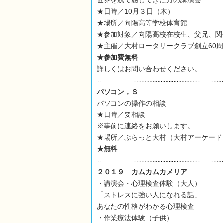
世界を肌で感じてきた方の講演会
★日時／10月３日（木）
★場所／向陽高等学校体育館
★参加対象／向陽高校在校生、父兄、関
★主催／大村ロータリークラブ創立60
★参加費無料
詳しくはお問い合わせください。
パソコン
，
Ｓ
パソコンの操作の相談
★日時／要相談
※事前に連絡をお願いします。
★場所／ぷらっと大村（大村アーケード
★無料
２０１９ カムカムカメリア
・講演会・心理検査体験（大人）
「ストレスに強い人になれる話」
あなたの性格がわかる心理検査
・作業療法体験（子供）