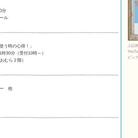
0分
ール
使う時の心得！」
上記
You
11時30分（受付10時～）
ピン
おむら２階）
ー 他