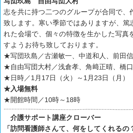
写団玖島 自由写団大村
志を共に持つ二つのグループが合同で、
致します。寒い季節ではありますが、篤
れた会場で、個々の特徴を生かした写真
すようお待ち致しております。
★写団玖島／古瀬敏一、中道和人、前田
★自由写団大村／浅倉孝、角﨑正晴、橋
★日時／1月17日（火）～1月23日（月）
★入場無料
★開館時間／10時～18時
介護サポート講座クローバー
「訪問看護師さんて、何をしてくれるの