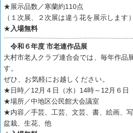
★展示品数／寒蘭約110点
（１次展、２次展は違う花を展示します
★
入場無料
令和６年度 市老連作品展
大村市老人クラブ連合会では、毎年作品
す。
ぜひ、お気軽にお越しください。
★日時／12月４日（水）14時～12月６日
★場所／中地区公民館大会議室
★内容／手芸、工芸、文芸、書、絵画、
盆栽、生花、他