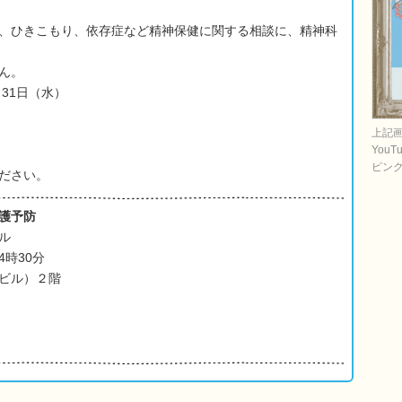
、ひきこもり、依存症など精神保健に関する相談に、精神科
ん。
31日（水）
上記
You
ピン
ださい。
護予防
ル
4時30分
ビル）２階