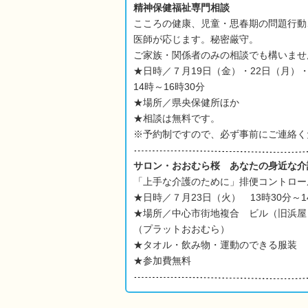
精神保健福祉専門相談
こころの健康、児童・思春期の問題行動
医師が応じます。秘密厳守。
ご家族・関係者のみの相談でも構いませ
★日時／７月19日（金）・22日（月）・
14時～16時30分
★場所／県央保健所ほか
★相談は無料です。
※予約制ですので、必ず事前にご連絡く
サロン・おおむら桜
あなたの身近な介
「上手な介護のために」排便コントロー
★日時／７月23日（火） 13時30分～1
★場所／中心市街地複合 ビル（旧浜屋
（プラットおおむら）
★タオル・飲み物・運動のできる服装
★参加費無料