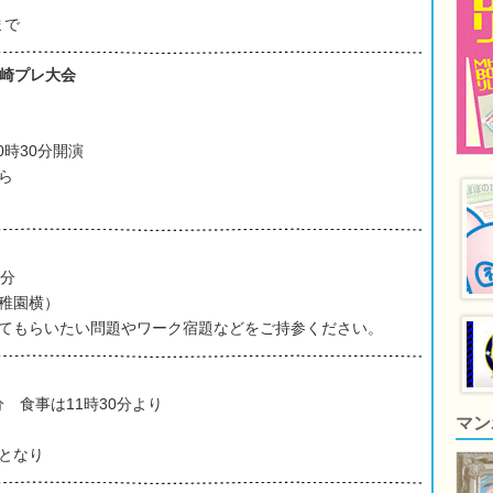
まで
長崎プレ大会
0時30分開演
ら
0分
稚園横）
てもらいたい問題やワーク宿題などをご持参ください。
分 食事は11時30分より
マン
となり