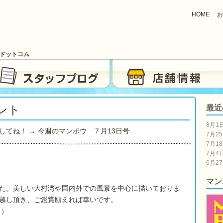
HOME
お
ブドットコム
ント
最近
8月1
してね！ →
今週のマンボウ ７月13
日号
7月2
7月1
7月4
6月2
マン
た。美しい大村湾や国内外での風景を中心に描いておりま
越し頂き、ご鑑賞願えれば幸いです。
月）