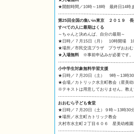
★開館時間／10時～18時 最終日14時
第25回全国の集いin東京 ２０１９ 
すべての人に最期はくる
～ちゃんと決めんば、自分の最期～
★日時／７月15日（月） 10時開場 1
★場所／市民交流プラザ プラザおおむ
★
入場無料
※事前申込みが必要です。
小中学生対象
無料
学習支援
★日時／７月20日（土）
9時～13時3
★会場／カトリック水主町教会（星美幼
※テキストは用意しておりません。教え
おおむら子ども食堂
★日時／７月20日（土）９時～13時30
★場所／水主町カトリック教会
大村市水主町２丁目６０６ 星美幼稚園