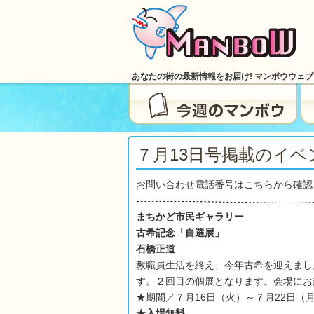
あなたの街の最新情報をお届け! マンボウウェ
７月13日号掲載のイベ
お問い合わせ電話番号はこちらから確認
まちかど市民ギャラリー
古希記念「自選展」
石橋正道
教職員生活を終え、今年古希を迎えまし
す。２回目の個展となります。会場にお
★期間／７月16日（火）～７月22日（
★入場無料