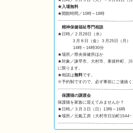
★入場無料
★開館時間／10時～18時
精神保健福祉専門相談
★日時／２月28日（水）
３月８日（金）３月25日（月）
14時～16時30分
★場所／県央保健所ほか
★対象／諫早市、大村市、東彼杵町、川
に限ります。
★相談は
無料
です。
※予約制ですので、必ず事前にご連絡く
保護猫の譲渡会
保護猫を家族に迎えてみませんか？
★日時／３月３日（日）13時～16時
★場所／元氣工房（大村市日泊町1544ｰ