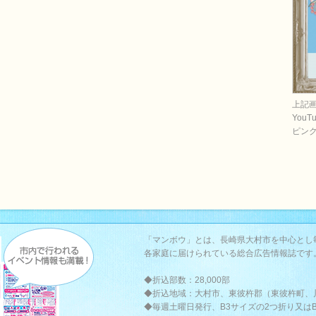
上記
You
ピン
「マンボウ」とは、長崎県大村市を中心とし
各家庭に届けられている総合広告情報誌です
◆折込部数：28,000部
◆折込地域：大村市、東彼杵郡（東彼杵町、
◆毎週土曜日発行、B3サイズの2つ折り又は