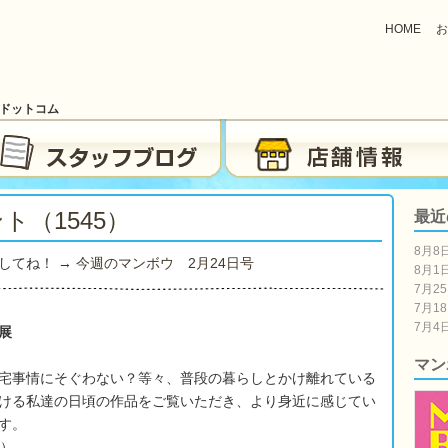
HOME
お
ブドットコム
ト（1545）
最近
8月8
してね！ →
今週のマンボウ 2月24日号
8月1
7月2
7月1
7月4
展
マン
宅事情にそぐわない？等々、普段の暮らしとかけ離れている
ける私達の日頃の作品をご覧いただき、より身近に感じてい
す。
月）