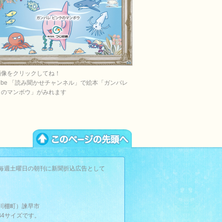
画像をクリックしてね！
Tube 「読み聞かせチャンネル」で絵本「ガンバレ
クのマンボウ」がみれます
毎週土曜日の朝刊に新聞折込広告として
。
川棚町）諫早市
B4サイズです。