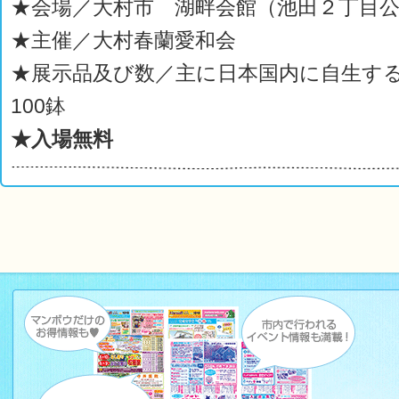
★会場／大村市 湖畔会館（池田２丁目
★主催／大村春蘭愛和会
★展示品及び数／主に日本国内に自生す
100鉢
★入場無料