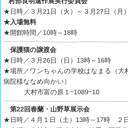
村部良明遺作展実行委員会
★日時／３月21日（火）～３月27日（月
★入場無料
★開館時間／10時～18時
保護猫の譲渡会
★日時／３月26日（日）13時～16時
★場所／ワンちゃんの学校はなまる（大
病院様ななめ向かい）
大村市富の原１ｰ1089ｰ10
第22回春蘭・山野草展示会
★日時／４月１日（土）13時～17時 ２