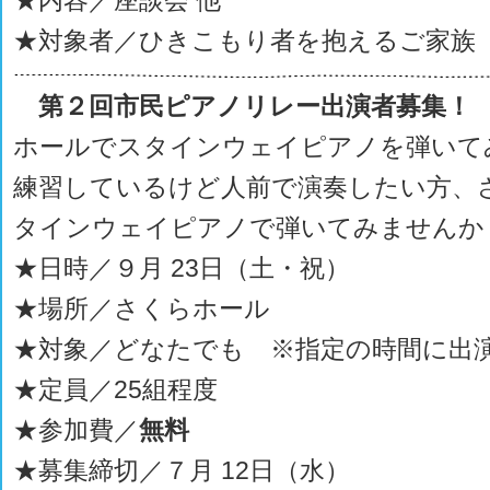
★内容／座談会 他
★対象者／ひきこもり者を抱えるご家族
第２回市民ピアノリレー出演者募集！
ホールでスタインウェイピアノを弾いて
練習しているけど人前で演奏したい方、
タインウェイピアノで弾いてみませんか
★日時／９月 23日（土・祝）
★場所／さくらホール
★対象／どなたでも ※指定の時間に出
★定員／25組程度
★参加費／
無料
★募集締切／７月 12日（水）