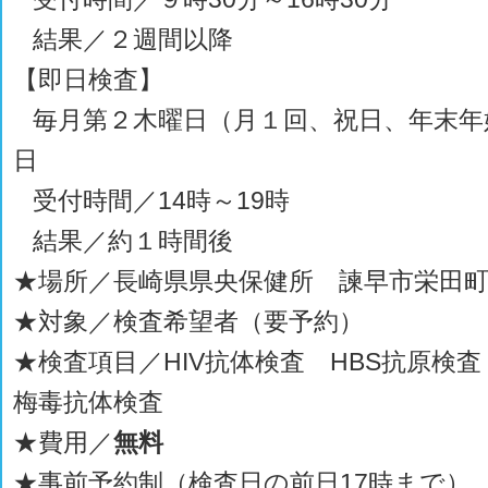
結果／２週間以降
【即日検査】
毎月第２木曜日（月１回、祝日、年末年
日
受付時間／14時～19時
結果／約１時間後
★場所／長崎県県央保健所 諫早市栄田町2
★対象／検査希望者（要予約）
★検査項目／HIV抗体検査 HBS抗原検
梅毒抗体検査
★費用／
無料
★事前予約制（検査日の前日17時まで）