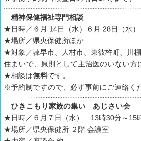
精神保健福祉専門相談
★日時／６月 14日（水）６月 28日（水）
★場所／県央保健所ほか
★対象／諫早市、大村市、東彼杵町、川
住まいで、原則として主治医のいない方
★相談は
無料
です。
※予約制ですので、必ず事前にご連絡く
ひきこもり家族の集い あじさい会
★日時／６月７日（水） 13時30分～15時
★場所／県央保健所 ２階 会議室