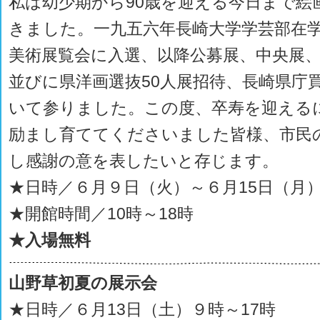
私は幼少期から90歳を迎える今日まで絵
きました。一九五六年長崎大学学芸部在
美術展覧会に入選、以降公募展、中央展
並びに県洋画選抜50人展招待、長崎県庁
いて参りました。この度、卒寿を迎える
励まし育ててくださいました皆様、市民
し感謝の意を表したいと存じます。
★日時／６月９日（火）～６月15日（月
★開館時間／10時～18時
★入場無料
山野草初夏の展示会
★日時／６月13日（土）９時～17時