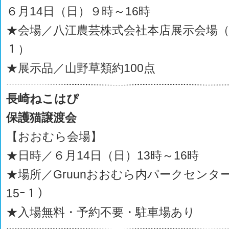
６月14日（日）９時～16時
★会場／八江農芸株式会社本店展示会場（
１）
★展示品／山野草類約100点
長崎ねこはぴ
保護猫譲渡会
【おおむら会場】
★日時／６月14日（日）13時～16時
★場所／Gruunおおむら内パークセンタ
15ｰ１）
★入場無料・予約不要・駐車場あり