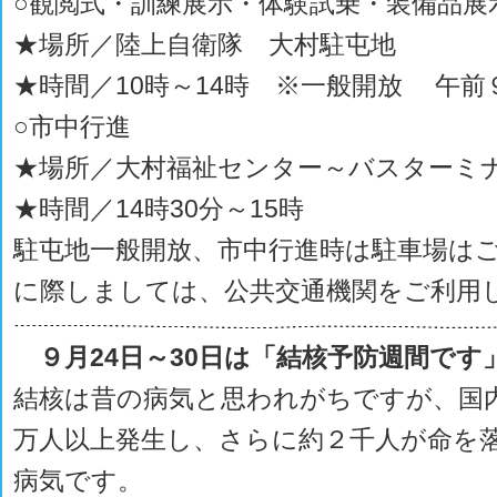
○観閲式・訓練展示・体験試乗・装備品展
★場所／陸上自衛隊 大村駐屯地
★時間／10時～14時 ※一般開放 午前
○市中行進
★場所／大村福祉センター～バスターミ
★時間／14時30分～15時
駐屯地一般開放、市中行進時は駐車場は
に際しましては、公共交通機関をご利用
９月24日～30日は「結核予防週間です
結核は昔の病気と思われがちですが、国
万人以上発生し、さらに約２千人が命を
病気です。