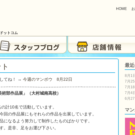
HOME
お
ブドットコム
ント
最近
8月1
してね！ →
今週のマンボウ 8月22日
7月2
7月1
美術部作品展」（大村城南高校）
7月4
6月2
）
名の計10名で活動しています。
マン
今回の作品展にもそれらの作品を出展しています。
品になるよう努力して制作したものばかりです。
す。是非、足をお運び下さい。