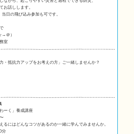
しながら、起こりやすい災害と過程でできる防災、
お話しします。
、当日の飛び込み参加も可です。
で
p（☆→＠）
務室
力・抵抗力アップをお考えの方」ご一緒しませんか？
集
わーく」養成講座
〜
えるにはどんなコツがあるのか一緒に学んでみませんか。
0分