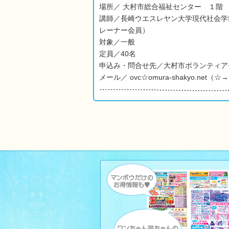
場所／ 大村市総合福祉センター １階
講師／長崎ウエスレヤン大学現代社会学
レーナー会員）
対象／一般
定員／40名
申込み・問合せ先／大村市ボランティア
メール／ ovc☆omura-shakyo.net（☆