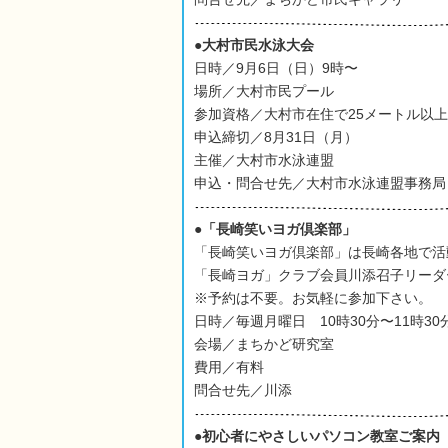
●大村市民水泳大会
日時／9月6日（日）9時〜
場所／大村市民プール
参加資格／大村市在住で25メートル以
申込締切／8月31日（月）
主催／大村市水泳連盟
申込・問合せ先／大村市水泳連盟事務局
●「長崎笑いヨガ倶楽部」
「長崎笑いヨガ倶楽部」は長崎各地で活
「長崎ヨガ」クラブ会員川添召子リーダ
※予約は不要。お気軽に参加下さい。
日時／毎週月曜日 10時30分〜11時30
会場／まちかど研究室
費用／有料
問合せ先／川添
●初心者にやさしいパソコン教室ご案内