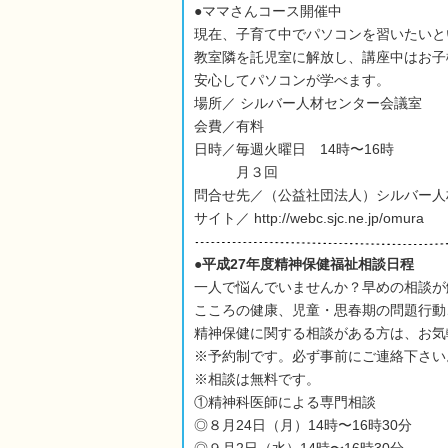
●ママさんコース開催中
現在、子育て中でパソコンを習いたいと
教室隣を託児室に解放し、講座中はお子
安心してパソコンが学べます。
場所／ シルバー人材センター会議室
会費／有料
日時／毎週火曜日 14時〜16時
月３回
問合せ先／（公益社団法人）シルバー人
サイト／ http://webc.sjc.ne.jp/omura
●平成27年度精神保健福祉相談日程
一人で悩んでいませんか？早めの相談が
こころの健康、児童・思春期の問題行動
精神保健に関する相談がある方は、お気
※予約制です。必ず事前にご連絡下さい
※相談は無料です。
①精神科医師による専門相談
◎８月24日（月）14時〜16時30分