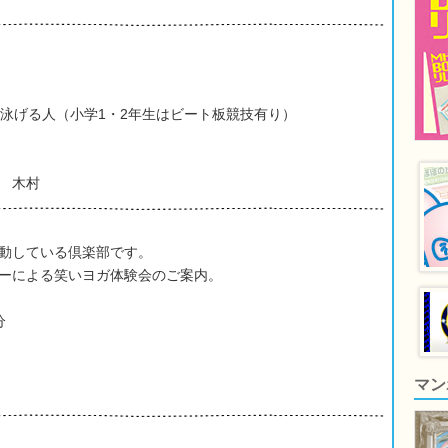
上泳げる人（小学1・2年生はビート板競技有り）
 木村
動している倶楽部です。
ーによる笑いヨガ体験会のご案内。
分
マン