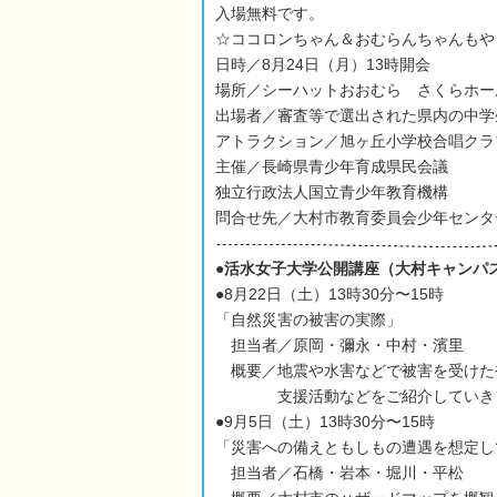
入場無料です。
☆ココロンちゃん＆おむらんちゃんもや
日時／8月24日（月）13時開会
場所／シーハットおおむら さくらホー
出場者／審査等で選出された県内の中学
アトラクション／旭ヶ丘小学校合唱クラ
主催／長崎県青少年育成県民会議
独立行政法人国立青少年教育機構
問合せ先／大村市教育委員会少年センタ
●活水女子大学公開講座（大村キャンパ
●8月22日（土）13時30分〜15時
「自然災害の被害の実際」
担当者／原岡・彌永・中村・濱里
概要／地震や水害などで被害を受けた
支援活動などをご紹介していき
●9月5日（土）13時30分〜15時
「災害への備えともしもの遭遇を想定し
担当者／石橋・岩本・堀川・平松