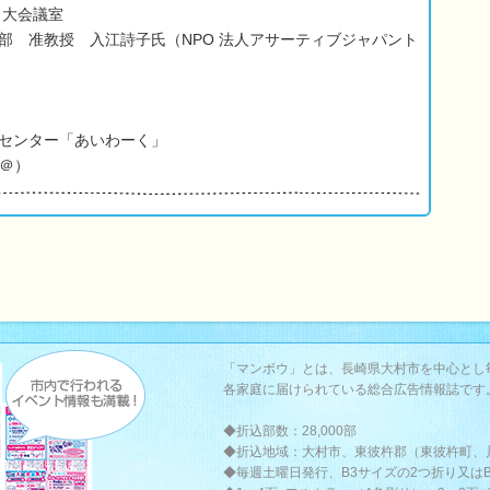
 大会議室
部 准教授 入江詩子氏（NPO 法人アサーティブジャパント
センター「あいわーく」
→＠）
「マンボウ」とは、長崎県大村市を中心とし
各家庭に届けられている総合広告情報誌です
◆折込部数：28,000部
◆折込地域：大村市、東彼杵郡（東彼杵町、
◆毎週土曜日発行、B3サイズの2つ折り又は