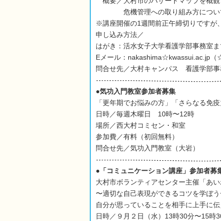
概要／大村市のハザードマップを概観
危機管理への取り組み方について
※講座開催の1週間前正午締切りですが
申し込み方法／
はがき：活水女子大学看護学部事務室ま
Eメール：nakashima☆kwassui.ac.j
問合せ先／大村キャンパス 看護学部事
●気功入門教室参加者募集
「更年期でお悩みの方」「さらなる免疫
日時／毎週木曜日 10時〜12時
場所／西大村コミセン・和室
参加費／有料（初回無料）
問合せ先／気功入門教室（大岩）
●「コミュニケーション講座」参加者募
大村市ボランティアセンター主催「あい
〜適切な自己表現ができるコツを学ぼう
自分が思っていることを相手に上手に伝
日時／９月２日（水）13時30分〜15時3