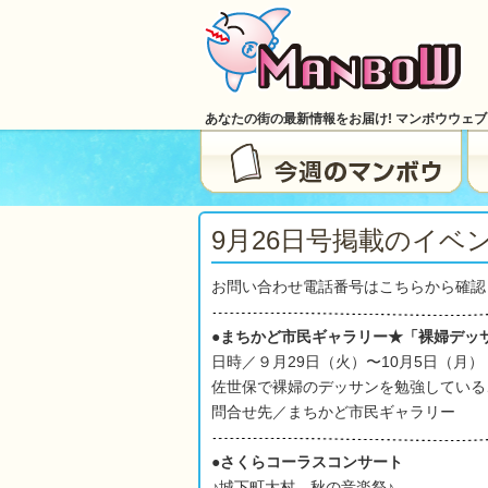
あなたの街の最新情報をお届け! マンボウウェ
9月26日号掲載のイベ
お問い合わせ電話番号はこちらから確認
●まちかど市民ギャラリー★「裸婦デッ
日時／９月29日（火）〜10月5日（月）
佐世保で裸婦のデッサンを勉強している
問合せ先／まちかど市民ギャラリー
●さくらコーラスコンサート
♪城下町大村 秋の音楽祭♪