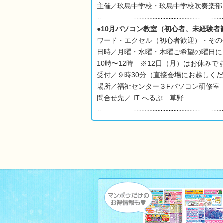
主催／玖島中学校・玖島中学校吹奏楽部
●10月パソコン教室（初心者、未経験者
ワード・エクセル（初心者歓迎）・その
日時／月曜・水曜・木曜ご希望の曜日に
10時〜12時 ※12日（月）はお休みで
受付／９時30分（直接会場にお越しく
場所／福祉センター３Fパソコン研修室
問合せ先／ IT へるぷ 草野