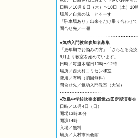
秋の一日癒されにお出で下さいお待ちし
日時／10月８日（木）〜10日（土）10
場所／自然の味 とるーす
「駐車場あり」出来るだけ乗り合わせて
問合せ先／一瀬
●気功入門教室参加者募集
「更年期でお悩みの方」「さらなる免疫
9月より教室を始めています。
日時／毎週木曜日10時〜12時
場所／西大村コミセン和室
費用／有料（初回無料）
問合せ先／気功入門教室（大岩）
●玖島中学校吹奏楽部第25回定期演奏会
日時／10月4日（日）
開場13時30分
開演14時
入場／無料
場所／大村市民会館