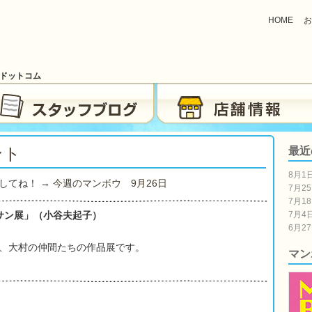
HOME
お
ブドットコム
ント
最近
8月1
してね！ →
今週のマンボウ 9月26日
7月2
7月1
サン展」（小谷夫起子）
7月4
6月2
、大村の仲間たちの作品展です。
マン