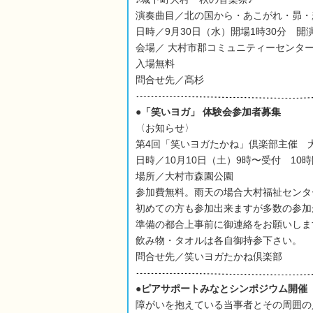
演奏曲目／北の国から・あこがれ・昴・
日時／9月30日（水）開場1時30分 開
会場／ 大村市郡コミュニティーセンタ
入場無料
問合せ先／髙杉
●「笑いヨガ」 体験会参加者募集
〈お知らせ〉
第4回「笑いヨガたかね」倶楽部主催 
日時／10月10日（土）9時〜受付 10
場所／大村市森園公園
参加費無料。雨天の場合大村福祉センタ
初めての方も参加出来ますが多数の参加
準備の都合上事前に御連絡をお願いしま
飲み物・タオルは各自御持参下さい。
問合せ先／笑いヨガたかね倶楽部
●ピアサポートみなとシンポジウム開催
障がいを抱えている当事者とその周囲の