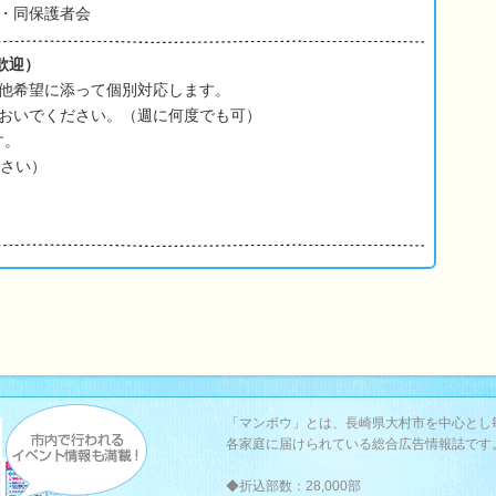
・同保護者会
歓迎）
他希望に添って個別対応します。
おいでください。（週に何度でも可）
す。
ださい）
「マンボウ」とは、長崎県大村市を中心とし
各家庭に届けられている総合広告情報誌です
◆折込部数：28,000部