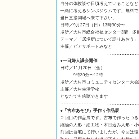
自分の体験談や日頃考えていることなど
一緒に考えるシンポジウムです。無料で
当日直接開場へ来て下さい。
日時／9月27日（日）13時30分〜
場所／大村市総合福祉センター3階 多
テーマ／「居場所について語りあおう」
主催／ピアサポートみなと
●一日婦人議会開催
日時／11月20日（金）
9時30分〜12時
場所／大村市コミュニティセンター大会
主催／大村生活学校
どなたでも傍聴できます
●「古布あそび」手作り作品展
２回目の作品展です。古布で作ったつる
縮緬の人形・細工物・木目込み人形・小
前回は自宅にて行いましたが、今回は環