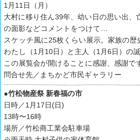
1月11日（月）
大村に移り住ん39年、幼い日の思い出、
の面影などコメントをつけて…
スケッチ風に25枚くらい展示。家族の歴
わたし（1月10日）と主人（1月6日）の
この展覧会が開けることに感謝、感謝で
問合せ先／まちかど市民ギャラリー
●竹松物産祭 新春福の市
日時／1月17日(日)
13時〜16時
場所／竹松商工業会駐車場
※雨天時 大村子供の家体育館