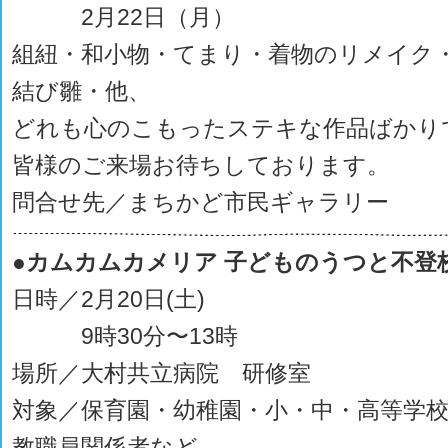
2月22日（月）
組紐・和小物・てまり・着物のリメイク
結び雛・他、
どれも心のこもったステキな作品ばかり
皆様のご来場お待ちしております。
問合せ先／まちかど市民ギャラリー
●カムカムカメリア 子どものうつと不登
日時／2月20日(土)
9時30分〜13時
場所／大村共立病院 研修室
対象／保育園・幼稚園・小・中・高等学
教職員関係者など