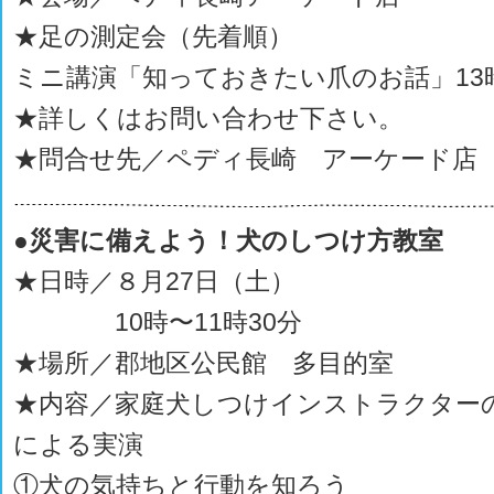
★足の測定会（先着順）
ミニ講演「知っておきたい爪のお話」13
★詳しくはお問い合わせ下さい。
★問合せ先／ペディ長崎 アーケード店
●災害に備えよう！犬のしつけ方教室
★日時／８月27日（土）
10時〜11時30分
★場所／郡地区公民館 多目的室
★内容／家庭犬しつけインストラクター
による実演
①犬の気持ちと行動を知ろう