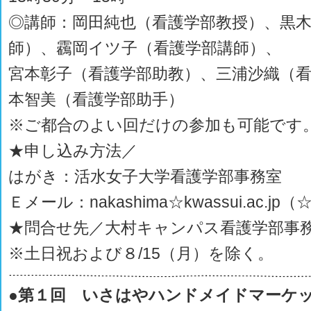
◎講師：岡田純也（看護学部教授）、黒
師）、靏岡イツ子（看護学部講師）、
宮本彰子（看護学部助教）、三浦沙織（
本智美（看護学部助手）
※ご都合のよい回だけの参加も可能です
★申し込み方法／
はがき：活水女子大学看護学部事務室
Ｅメール：nakashima☆kwassui.ac.jp
★問合せ先／大村キャンパス看護学部事
※土日祝および８/15（月）を除く。
●第１回 いさはやハンドメイドマーケ