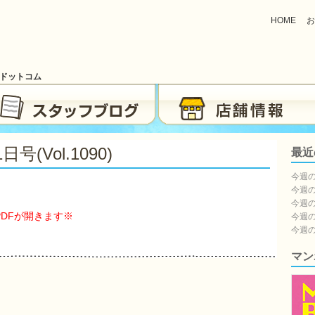
HOME
お
ブドットコム
(vol.1090)
最近
今週の
今週の
今週の
PDFが開きます※
今週の
今週の
マン