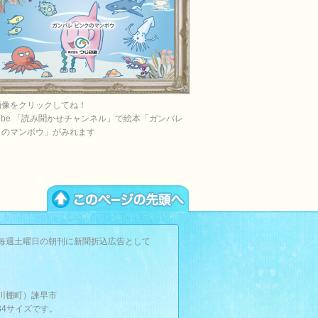
画像をクリックしてね！
Tube 「読み聞かせチャンネル」で絵本「ガンバレ
クのマンボウ」がみれます
毎週土曜日の朝刊に新聞折込広告として
。
川棚町）諫早市
B4サイズです。