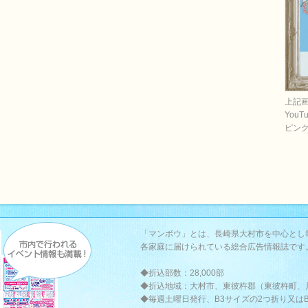
上記
You
ピン
「マンボウ」とは、長崎県大村市を中心とし
各家庭に届けられている総合広告情報誌です
◆折込部数：28,000部
◆折込地域：大村市、東彼杵郡（東彼杵町、
◆毎週土曜日発行、B3サイズの2つ折り又は