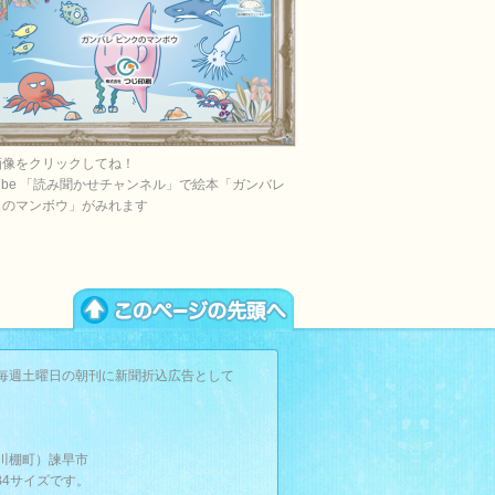
画像をクリックしてね！
Tube 「読み聞かせチャンネル」で絵本「ガンバレ
クのマンボウ」がみれます
毎週土曜日の朝刊に新聞折込広告として
。
川棚町）諫早市
B4サイズです。