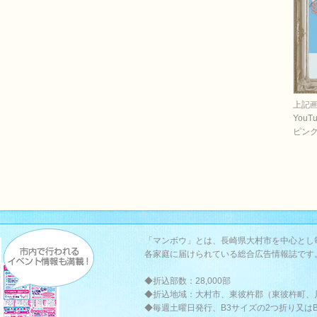
上記
You
ピン
「マンボウ」とは、長崎県大村市を中心とし
各家庭に届けられている総合広告情報誌です
◆折込部数：28,000部
◆折込地域：大村市、東彼杵郡（東彼杵町、
◆毎週土曜日発行、B3サイズの2つ折り又は