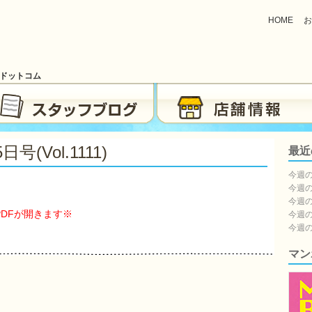
HOME
お
ブドットコム
(vol.1111)
最近
今週の
今週の
今週の
PDFが開きます※
今週の
今週の
マン