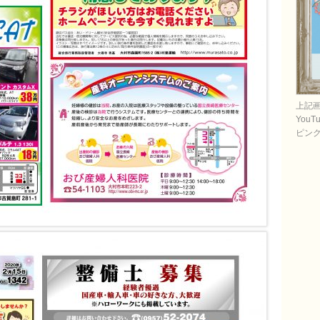
上記
You
ピン