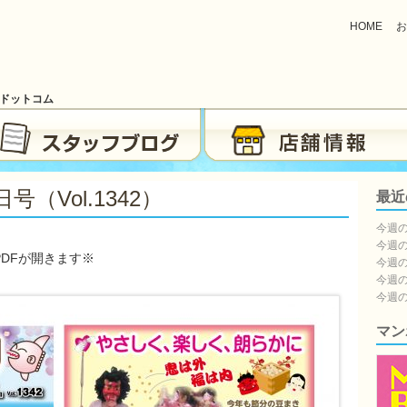
HOME
お
ブドットコム
（vol.1342）
最近
今週の
今週の
DFが開きます※
今週の
今週の
今週の
マン