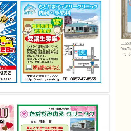
上記
You
ピン