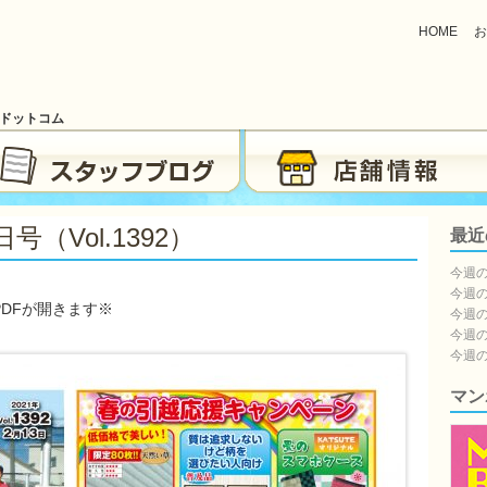
HOME
お
ブドットコム
（vol.1392）
最近
今週の
今週の
DFが開きます※
今週の
今週の
今週の
マン