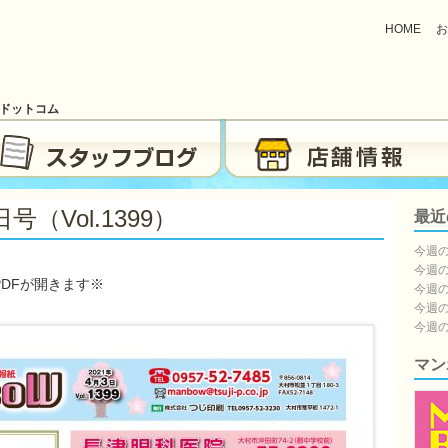
HOME
お
ブドットコム
vol.1399）
最近
今週の
今週の
DFが開きます※
今週の
今週の
今週の
マン