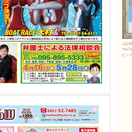
上記
You
ピン