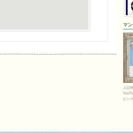
マン
上記
You
ピン