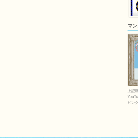
マン
上記
You
ピン