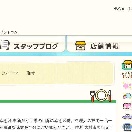
HOME
お
ブドットコム
・スイーツ
和食
幸を吟味 新鮮な四季の山海の幸を吟味。料理人の技で一品一
た繊細な味覚を存分にご堪能ください。 住所 大村市諏訪３丁