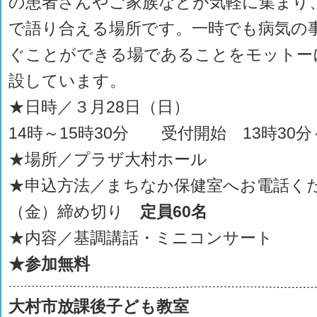
の患者さんやご家族などが気軽に集まり
で語り合える場所です。一時でも病気の
ぐことができる場であることをモットー
設しています。
★日時／３月28日（日）
14時～15時30分 受付開始 13時30分
★場所／プラザ大村ホール
★申込方法／まちなか保健室へお電話くだ
（金）締め切り
定員
60
名
★内容／基調講話・ミニコンサート
★参加無料
大村市放課後子ども教室