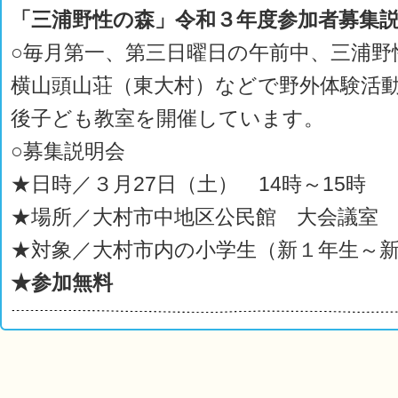
「三浦野性の森」令和３年度参加者募集
○毎月第一、第三日曜日の午前中、三浦野
横山頭山荘（東大村）などで野外体験活
後子ども教室を開催しています。
○募集説明会
★日時／３月27日（土） 14時～15時
★場所／大村市中地区公民館 大会議室
★対象／大村市内の小学生（新１年生～
★参加無料